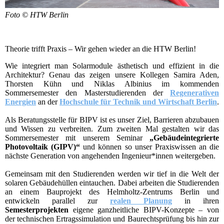
Foto © HTW Berlin
Theorie trifft Praxis – Wir gehen wieder an die HTW Berlin!
Wie integriert man Solarmodule ästhetisch und effizient in die
Architektur? Genau das zeigen unsere Kollegen Samira Aden,
Thorsten Kühn und Niklas Albinius im kommenden
Sommersemester den Masterstudierenden der
Regenerativen
Energien
an der
Hochschule für Technik und Wirtschaft Berlin
.
Als Beratungsstelle für BIPV ist es unser Ziel, Barrieren abzubauen
und Wissen zu verbreiten. Zum zweiten Mal gestalten wir das
Sommersemester mit unserem Seminar
„Gebäudeintegrierte
Photovoltaik (GIPV)“
und können so unser Praxiswissen an die
nächste Generation von angehenden Ingenieur*innen weitergeben.
Gemeinsam mit den Studierenden werden wir tief in die Welt der
solaren Gebäudehüllen eintauchen. Dabei arbeiten die Studierenden
an einem Bauprojekt des Helmholtz-Zentrums Berlin und
entwickeln parallel zur
realen Planung
in ihren
Semesterprojekten
eigene ganzheitliche BIPV-Konzepte – von
der technischen Ertragssimulation und Baurechtsprüfung bis hin zur